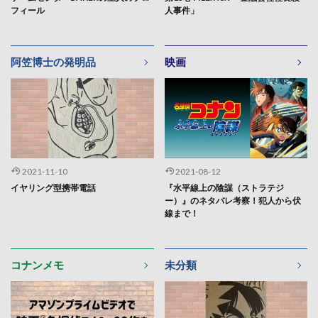
フィール
人事件」
阿笠博士の発明品
映画
2021-11-10
2021-08-12
イヤリング型携帯電話
『水平線上の陰謀（ストラテジ
ー）』のネタバレ考察！犯人から伏
線まで！
コナンメモ
未分類