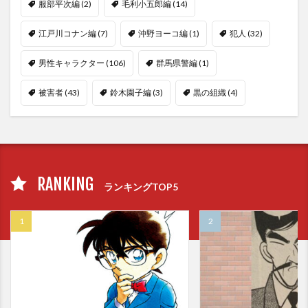
服部平次編
(2)
毛利小五郎編
(14)
江戸川コナン編
(7)
沖野ヨーコ編
(1)
犯人
(32)
男性キャラクター
(106)
群馬県警編
(1)
被害者
(43)
鈴木園子編
(3)
黒の組織
(4)
RANKING
ランキングTOP5