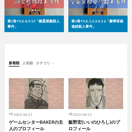
第2巻 FILE.8.9.10「幽霊屋敷殺人
第3巻 FILE.1.2.3.4.5.6「豪華客船
事件」
連続殺人事件」
新着順
人気順
カテゴリ
キャラクター
事件一覧
アニメ
映画
考察
コナンメモ
2022-06-21
2022-06-21
ゲームセンターBAKERの主
飯野宏(いいのひろし)のプ
人のプロフィール
ロフィール