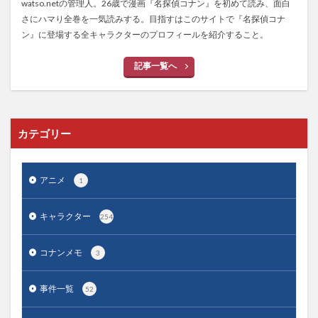
watso.netの管理人。26歳で漫画『名探偵コナン』を初めて読み、面白
さにハマり全巻を一気読みする。目指すはこのサイトで『名探偵コナ
ン』に登場する全キャラクターのプロフィールを紹介すること。
記事一覧へ
カテゴリー
アニメ
1
キャラクター
254
コナンメモ
3
事件一覧
52