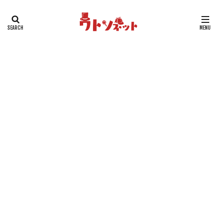
タグ
動物キャラクター
江戸川コナン編
鈴木園子編
被害者
群馬県警編
男性キャラクター
犯人
沖野ヨーコ編
毛利小五郎編
女性キャラクター
服部平次編
工藤新一編
工藤家編
少年探偵団編
少年探偵団
子どもキャラクター
黒の組織
検索