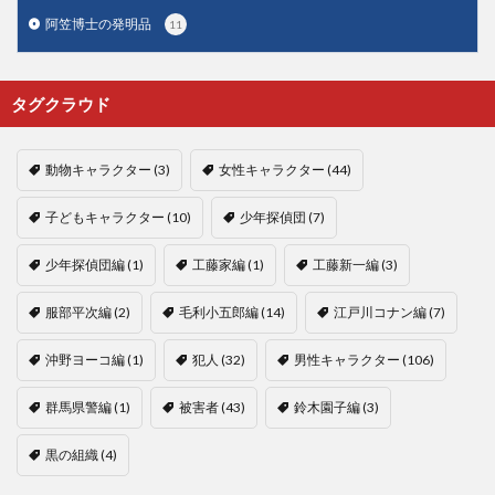
阿笠博士の発明品
11
タグクラウド
動物キャラクター
(3)
女性キャラクター
(44)
子どもキャラクター
(10)
少年探偵団
(7)
少年探偵団編
(1)
工藤家編
(1)
工藤新一編
(3)
服部平次編
(2)
毛利小五郎編
(14)
江戸川コナン編
(7)
沖野ヨーコ編
(1)
犯人
(32)
男性キャラクター
(106)
群馬県警編
(1)
被害者
(43)
鈴木園子編
(3)
黒の組織
(4)