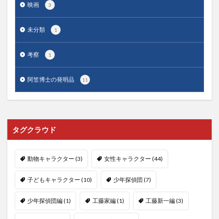
映画
3
未分類
1
考察
1
阿笠博士の発明品
11
タグクラウド
動物キャラクター
(3)
女性キャラクター
(44)
子どもキャラクター
(10)
少年探偵団
(7)
少年探偵団編
(1)
工藤家編
(1)
工藤新一編
(3)