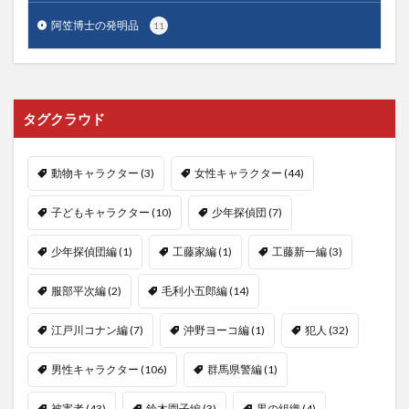
阿笠博士の発明品
11
タグクラウド
動物キャラクター
(3)
女性キャラクター
(44)
子どもキャラクター
(10)
少年探偵団
(7)
少年探偵団編
(1)
工藤家編
(1)
工藤新一編
(3)
服部平次編
(2)
毛利小五郎編
(14)
江戸川コナン編
(7)
沖野ヨーコ編
(1)
犯人
(32)
男性キャラクター
(106)
群馬県警編
(1)
被害者
(43)
鈴木園子編
(3)
黒の組織
(4)