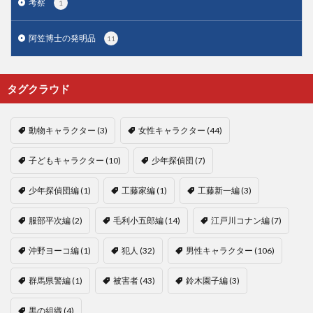
考察
1
阿笠博士の発明品
11
タグクラウド
動物キャラクター
(3)
女性キャラクター
(44)
子どもキャラクター
(10)
少年探偵団
(7)
少年探偵団編
(1)
工藤家編
(1)
工藤新一編
(3)
服部平次編
(2)
毛利小五郎編
(14)
江戸川コナン編
(7)
沖野ヨーコ編
(1)
犯人
(32)
男性キャラクター
(106)
群馬県警編
(1)
被害者
(43)
鈴木園子編
(3)
黒の組織
(4)