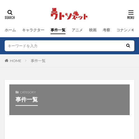
タグ
動物キャラクター
江戸川コナン編
鈴木園子編
ホーム
キャラクター
事件一覧
アニメ
映画
考察
コナンメモ
被害者
群馬県警編
男性キャラクター
犯人
沖野ヨーコ編
毛利小五郎編
女性キャラクター
服部平次編
工藤新一編
工藤家編
少年探偵団編
少年探偵団
子どもキャラクター
HOME
事件一覧
黒の組織
検索
CATEGORY
事件一覧