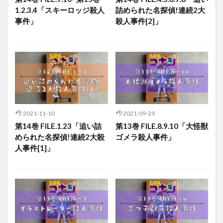
1.2.3.4「スキーロッジ殺人
詰められた名探偵!連続2大
事件」
殺人事件[2]」
2021-11-10
2021-09-29
第14巻 FILE.1.23「追い詰
第13巻 FILE.8.9.10「大怪獣
められた名探偵!連続2大殺
ゴメラ殺人事件」
人事件[1]」