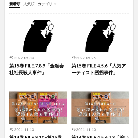
新着順
人気順
カテゴリ
キャラクター
事件一覧
アニメ
映画
考察
コナンメモ
2022-05-30
2022-05-25
第15巻 FILE.7.8.9「金融会
第15巻 FILE.4.5.6「人気ア
社社長殺人事件」
ーティスト誘拐事件」
2021-11-10
2021-11-10
第14巻 FILE.9.10~第15巻
第14巻 FILE.4.5.6.7.8「追い