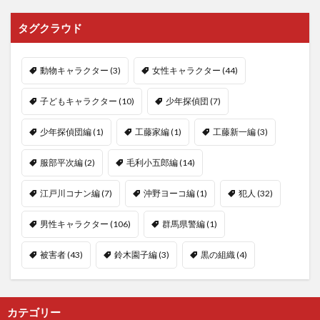
タグクラウド
動物キャラクター
(3)
女性キャラクター
(44)
子どもキャラクター
(10)
少年探偵団
(7)
少年探偵団編
(1)
工藤家編
(1)
工藤新一編
(3)
服部平次編
(2)
毛利小五郎編
(14)
江戸川コナン編
(7)
沖野ヨーコ編
(1)
犯人
(32)
男性キャラクター
(106)
群馬県警編
(1)
被害者
(43)
鈴木園子編
(3)
黒の組織
(4)
カテゴリー