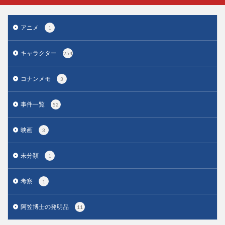
アニメ
1
キャラクター
254
コナンメモ
3
事件一覧
52
映画
3
未分類
1
考察
1
阿笠博士の発明品
11