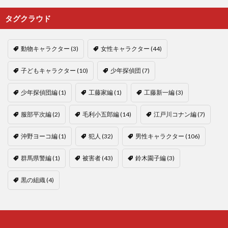
タグクラウド
動物キャラクター
(3)
女性キャラクター
(44)
子どもキャラクター
(10)
少年探偵団
(7)
少年探偵団編
(1)
工藤家編
(1)
工藤新一編
(3)
服部平次編
(2)
毛利小五郎編
(14)
江戸川コナン編
(7)
沖野ヨーコ編
(1)
犯人
(32)
男性キャラクター
(106)
群馬県警編
(1)
被害者
(43)
鈴木園子編
(3)
黒の組織
(4)