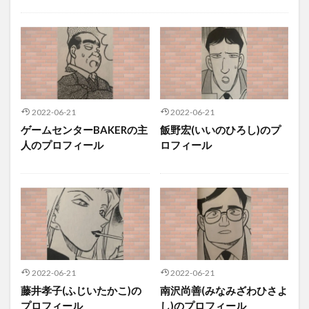
キャラクター
事件一覧
アニメ
映画
考察
コナンメモ
2022-06-21
2022-06-21
ゲームセンターBAKERの主
飯野宏(いいのひろし)のプ
人のプロフィール
ロフィール
2022-06-21
2022-06-21
藤井孝子(ふじいたかこ)の
南沢尚善(みなみざわひさよ
プロフィール
し)のプロフィール