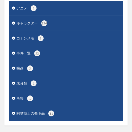
アニメ
1
キャラクター
254
コナンメモ
3
事件一覧
52
映画
3
未分類
1
考察
1
阿笠博士の発明品
11