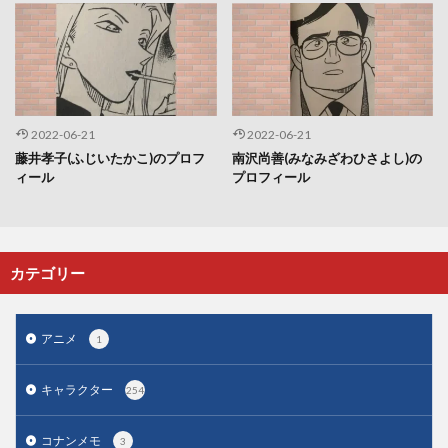
2022-06-21
2022-06-21
藤井孝子(ふじいたかこ)のプロフ
南沢尚善(みなみざわひさよし)の
ィール
プロフィール
カテゴリー
アニメ
1
キャラクター
254
コナンメモ
3