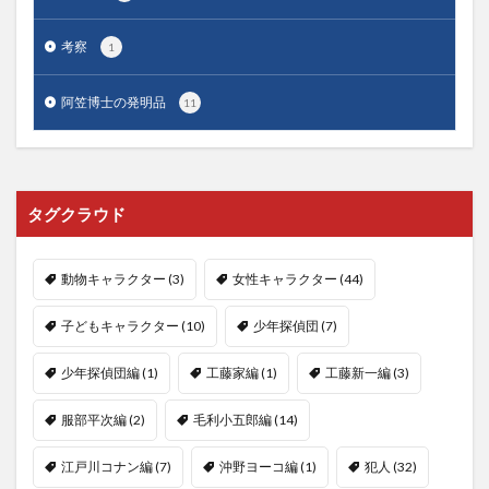
考察
1
阿笠博士の発明品
11
タグクラウド
動物キャラクター
(3)
女性キャラクター
(44)
子どもキャラクター
(10)
少年探偵団
(7)
少年探偵団編
(1)
工藤家編
(1)
工藤新一編
(3)
服部平次編
(2)
毛利小五郎編
(14)
江戸川コナン編
(7)
沖野ヨーコ編
(1)
犯人
(32)