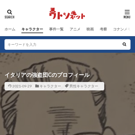
タグ
動物キャラクター
江戸川コナン編
鈴木園子編
ホーム
キャラクター
事件一覧
アニメ
映画
考察
コナンメモ
被害者
群馬県警編
男性キャラクター
犯人
沖野ヨーコ編
毛利小五郎編
女性キャラクター
服部平次編
工藤新一編
工藤家編
少年探偵団編
少年探偵団
子どもキャラクター
黒の組織
イタリアの強盗団Cのプロフィール
検索
2021-09-29
キャラクター
男性キャラクター