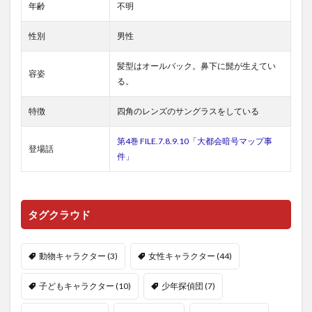
年齢
不明
性別
男性
髪型はオールバック。鼻下に髭が生えてい
容姿
る。
特徴
四角のレンズのサングラスをしている
第4巻 FILE.7.8.9.10「大都会暗号マップ事
登場話
件」
タグクラウド
動物キャラクター
(3)
女性キャラクター
(44)
子どもキャラクター
(10)
少年探偵団
(7)