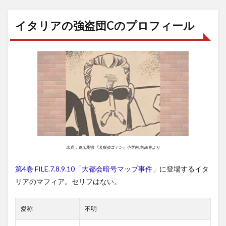
イタリアの強盗団Cのプロフィール
出典：青山剛昌『名探偵コナン』小学館,第四巻より
第4巻 FILE.7.8.9.10「大都会暗号マップ事件」
に登場するイタ
リアのマフィア。セリフはない。
愛称
不明