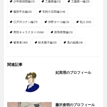
少年探偵団編
(1)
工藤家編
(1)
工藤新一編
(3)
服部平次編
(2)
毛利小五郎編
(14)
江戸川コナン編
(7)
沖野ヨーコ編
(1)
犯人
(32)
男性キャラクター
(106)
群馬県警編
(1)
被害者
(43)
鈴木園子編
(3)
黒の組織
(4)
関連記事
妃英理のプロフィール
藤沢俊明のプロフィール