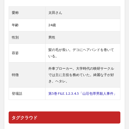
愛称
太田さん
年齢
24歳
性別
男性
髪の毛が長い。デコにヘアバンドを巻いて
容姿
いる。
外車ブローカー。大学時代の映研サークル
特徴
では主に主役を務めていた。綺麗な子が好
き。ヘタレ。
登場話
第5巻 FILE.1.2.3.4.5「山荘包帯男殺人事件」
タグクラウド