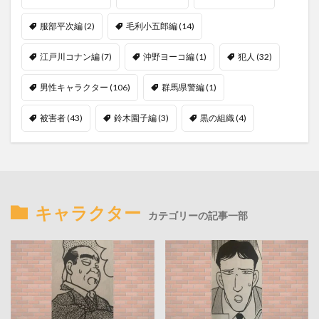
服部平次編
(2)
毛利小五郎編
(14)
江戸川コナン編
(7)
沖野ヨーコ編
(1)
犯人
(32)
男性キャラクター
(106)
群馬県警編
(1)
被害者
(43)
鈴木園子編
(3)
黒の組織
(4)
キャラクター
カテゴリーの記事一部