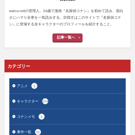
watso.netの管理人。26歳で漫画『名探偵コナン』を初めて読み、面白
さにハマり全巻を一気読みする。目指すはこのサイトで『名探偵コナ
ン』に登場する全キャラクターのプロフィールを紹介すること。
記事一覧へ
カテゴリー
アニメ
1
キャラクター
254
コナンメモ
3
事件一覧
52