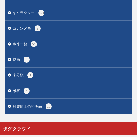
キャラクター
254
コナンメモ
3
事件一覧
52
映画
3
未分類
1
考察
1
阿笠博士の発明品
11
タグクラウド