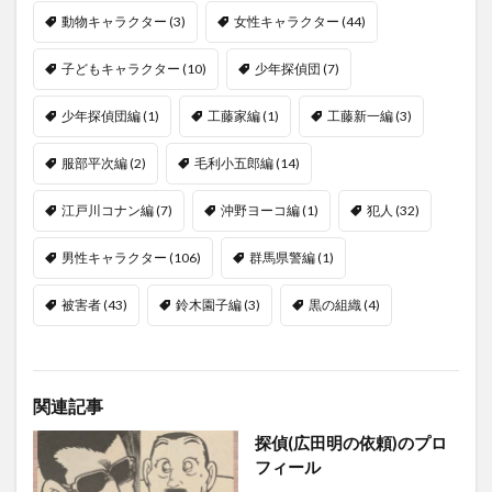
動物キャラクター
(3)
女性キャラクター
(44)
子どもキャラクター
(10)
少年探偵団
(7)
少年探偵団編
(1)
工藤家編
(1)
工藤新一編
(3)
服部平次編
(2)
毛利小五郎編
(14)
江戸川コナン編
(7)
沖野ヨーコ編
(1)
犯人
(32)
男性キャラクター
(106)
群馬県警編
(1)
被害者
(43)
鈴木園子編
(3)
黒の組織
(4)
関連記事
探偵(広田明の依頼)のプロ
フィール