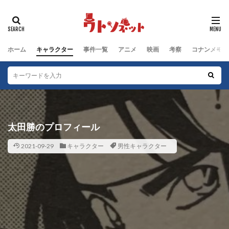
タグ
動物キャラクター
江戸川コナン編
鈴木園子編
ホーム
キャラクター
事件一覧
アニメ
映画
考察
コナンメモ
被害者
群馬県警編
男性キャラクター
犯人
沖野ヨーコ編
毛利小五郎編
女性キャラクター
服部平次編
工藤新一編
工藤家編
少年探偵団編
少年探偵団
子どもキャラクター
黒の組織
太田勝のプロフィール
検索
2021-09-29
キャラクター
男性キャラクター