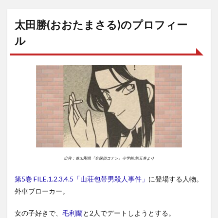
太田勝(おおたまさる)のプロフィー
ル
出典：青山剛昌『名探偵コナン』小学館,第五巻より
第5巻 FILE.1.2.3.4.5「山荘包帯男殺人事件」
に登場する人物。
外車ブローカー。
女の子好きで、
毛利蘭
と2人でデートしようとする。