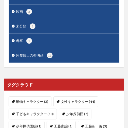
映画
3
未分類
1
考察
1
阿笠博士の発明品
11
タグクラウド
動物キャラクター
(3)
女性キャラクター
(44)
子どもキャラクター
(10)
少年探偵団
(7)
少年探偵団編
(1)
工藤家編
(1)
工藤新一編
(3)