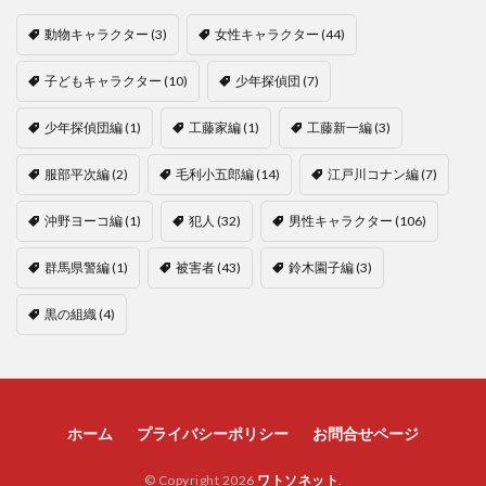
動物キャラクター
(3)
女性キャラクター
(44)
子どもキャラクター
(10)
少年探偵団
(7)
少年探偵団編
(1)
工藤家編
(1)
工藤新一編
(3)
服部平次編
(2)
毛利小五郎編
(14)
江戸川コナン編
(7)
沖野ヨーコ編
(1)
犯人
(32)
男性キャラクター
(106)
群馬県警編
(1)
被害者
(43)
鈴木園子編
(3)
黒の組織
(4)
ホーム
プライバシーポリシー
お問合せページ
© Copyright 2026
ワトソネット
.