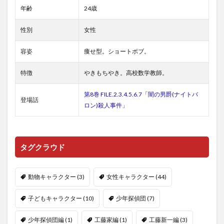
年齢
24歳
性別
女性
容姿
痩せ型。ショートボブ。
特徴
やきもちやき。高校数学教師。
第8巻 FILE.2.3.4.5.6.7「闇の男爵(ナイトバ
登場話
ロン)殺人事件」
タグクラウド
動物キャラクター
(3)
女性キャラクター
(44)
子どもキャラクター
(10)
少年探偵団
(7)
少年探偵団編
(1)
工藤家編
(1)
工藤新一編
(3)