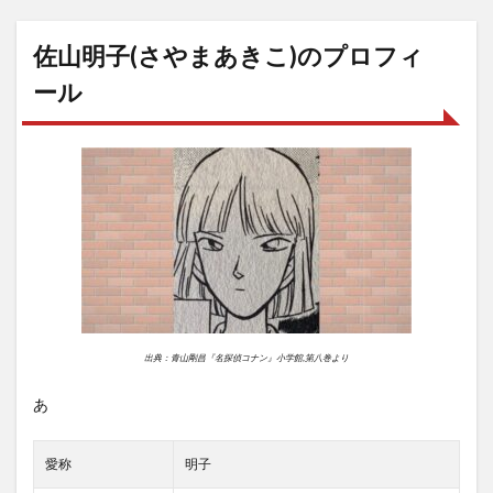
佐山明子(さやまあきこ)のプロフィ
ール
出典：青山剛昌『名探偵コナン』小学館,第八巻より
あ
愛称
明子