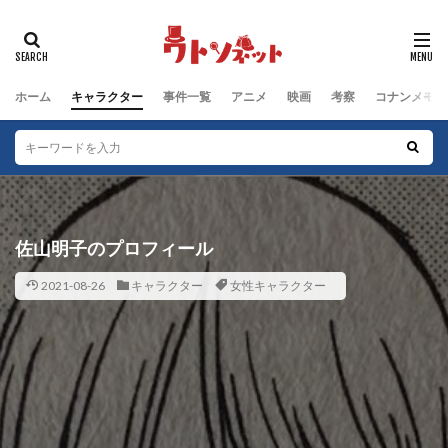
タグ
動物キャラクター
江戸川コナン編
鈴木園子編
ホーム
キャラクター
事件一覧
アニメ
映画
考察
コナンメモ
被害者
群馬県警編
男性キャラクター
犯人
沖野ヨーコ編
毛利小五郎編
女性キャラクター
服部平次編
工藤新一編
工藤家編
少年探偵団編
少年探偵団
子どもキャラクター
黒の組織
佐山明子のプロフィール
検索
2021-08-26
キャラクター
女性キャラクター