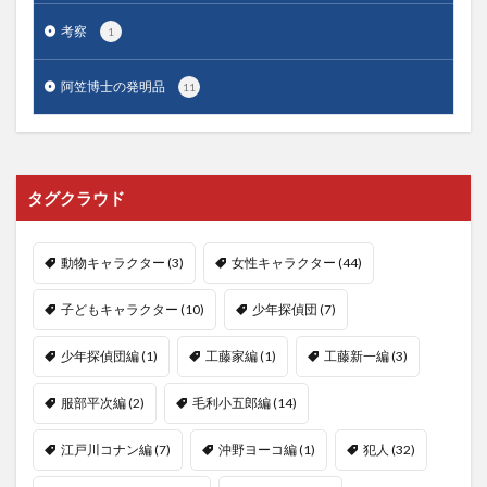
考察
1
阿笠博士の発明品
11
タグクラウド
動物キャラクター
(3)
女性キャラクター
(44)
子どもキャラクター
(10)
少年探偵団
(7)
少年探偵団編
(1)
工藤家編
(1)
工藤新一編
(3)
服部平次編
(2)
毛利小五郎編
(14)
江戸川コナン編
(7)
沖野ヨーコ編
(1)
犯人
(32)