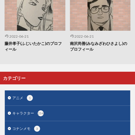
2022-06-21
2022-06-21
藤井孝子(ふじいたかこ)のプロフ
南沢尚善(みなみざわひさよし)の
ィール
プロフィール
カテゴリー
アニメ
1
キャラクター
254
コナンメモ
3