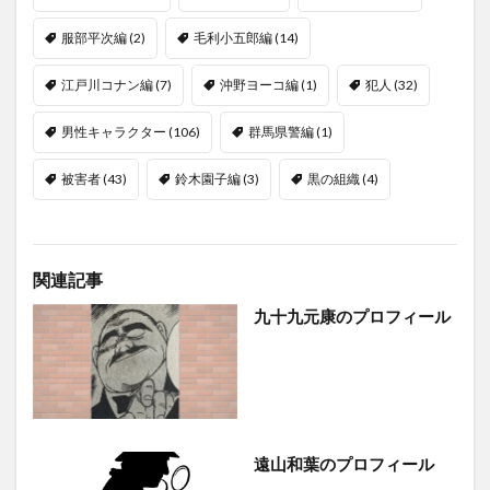
服部平次編
(2)
毛利小五郎編
(14)
江戸川コナン編
(7)
沖野ヨーコ編
(1)
犯人
(32)
男性キャラクター
(106)
群馬県警編
(1)
被害者
(43)
鈴木園子編
(3)
黒の組織
(4)
関連記事
九十九元康のプロフィール
遠山和葉のプロフィール