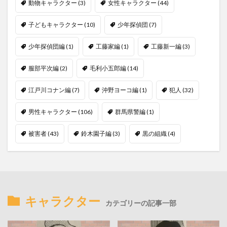
動物キャラクター
(3)
女性キャラクター
(44)
子どもキャラクター
(10)
少年探偵団
(7)
少年探偵団編
(1)
工藤家編
(1)
工藤新一編
(3)
服部平次編
(2)
毛利小五郎編
(14)
江戸川コナン編
(7)
沖野ヨーコ編
(1)
犯人
(32)
男性キャラクター
(106)
群馬県警編
(1)
被害者
(43)
鈴木園子編
(3)
黒の組織
(4)
キャラクター
カテゴリーの記事一部