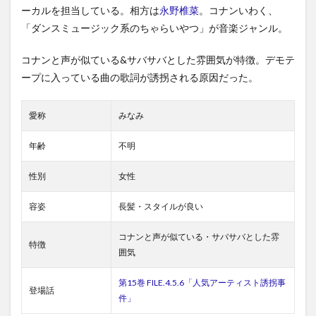
ーカルを担当している。相方は
永野椎菜
。コナンいわく、
「ダンスミュージック系のちゃらいやつ」が音楽ジャンル。
コナンと声が似ている&サバサバとした雰囲気が特徴。デモテ
ープに入っている曲の歌詞が誘拐される原因だった。
愛称
みなみ
年齢
不明
性別
女性
容姿
長髪・スタイルが良い
コナンと声が似ている・サバサバとした雰
特徴
囲気
第15巻 FILE.4.5.6「人気アーティスト誘拐事
登場話
件」