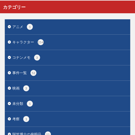
カテゴリー
アニメ
1
キャラクター
254
コナンメモ
3
事件一覧
52
映画
3
未分類
1
考察
1
阿笠博士の発明品
11