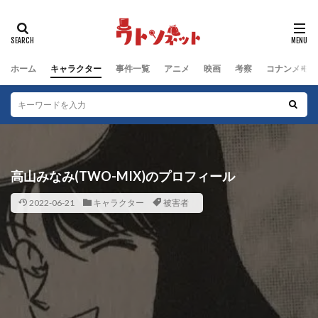
タグ
動物キャラクター
江戸川コナン編
鈴木園子編
ホーム
キャラクター
事件一覧
アニメ
映画
考察
コナンメモ
被害者
群馬県警編
男性キャラクター
犯人
沖野ヨーコ編
毛利小五郎編
女性キャラクター
服部平次編
工藤新一編
工藤家編
少年探偵団編
少年探偵団
子どもキャラクター
黒の組織
高山みなみ(TWO-MIX)のプロフィール
検索
2022-06-21
キャラクター
被害者