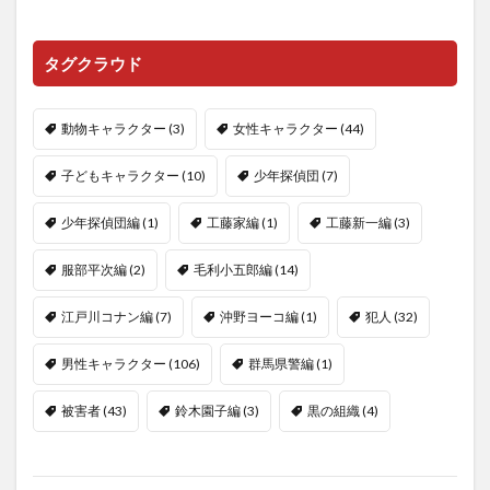
タグクラウド
動物キャラクター
(3)
女性キャラクター
(44)
子どもキャラクター
(10)
少年探偵団
(7)
少年探偵団編
(1)
工藤家編
(1)
工藤新一編
(3)
服部平次編
(2)
毛利小五郎編
(14)
江戸川コナン編
(7)
沖野ヨーコ編
(1)
犯人
(32)
男性キャラクター
(106)
群馬県警編
(1)
被害者
(43)
鈴木園子編
(3)
黒の組織
(4)