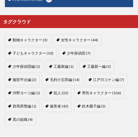
タグクラウド
動物キャラクター
(3)
女性キャラクター
(44)
子どもキャラクター
(10)
少年探偵団
(7)
少年探偵団編
(1)
工藤家編
(1)
工藤新一編
(3)
服部平次編
(2)
毛利小五郎編
(14)
江戸川コナン編
(7)
沖野ヨーコ編
(1)
犯人
(32)
男性キャラクター
(106)
群馬県警編
(1)
被害者
(43)
鈴木園子編
(3)
黒の組織
(4)