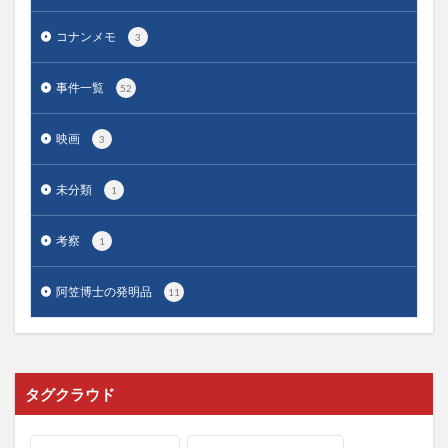
コナンメモ
3
事件一覧
52
映画
3
未分類
1
考察
1
阿笠博士の発明品
11
タグクラウド