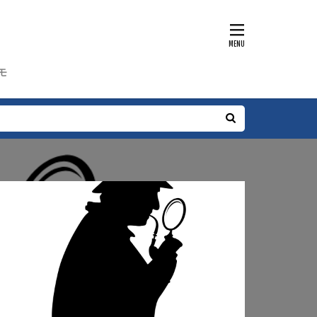
ャラクター
編
工藤家編
モ