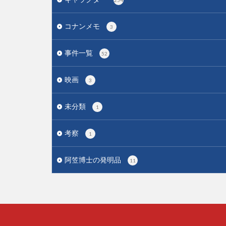
254
コナンメモ
3
事件一覧
52
映画
3
未分類
1
考察
1
阿笠博士の発明品
11