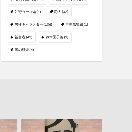
沖野ヨーコ編
(1)
犯人
(32)
男性キャラクター
(106)
群馬県警編
(1)
被害者
(43)
鈴木園子編
(3)
黒の組織
(4)