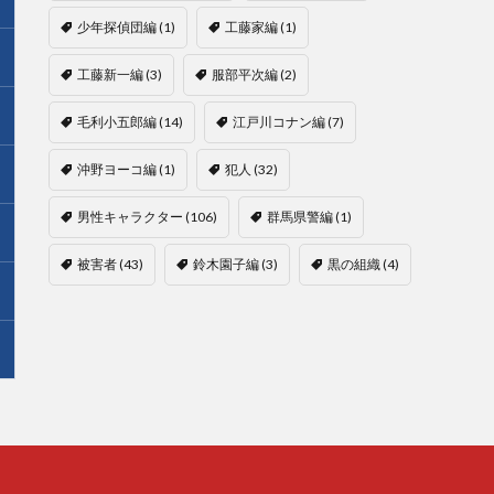
少年探偵団編
(1)
工藤家編
(1)
工藤新一編
(3)
服部平次編
(2)
毛利小五郎編
(14)
江戸川コナン編
(7)
沖野ヨーコ編
(1)
犯人
(32)
男性キャラクター
(106)
群馬県警編
(1)
被害者
(43)
鈴木園子編
(3)
黒の組織
(4)