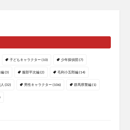
子どもキャラクター
(10)
少年探偵団
(7)
一編
(3)
服部平次編
(2)
毛利小五郎編
(14)
犯人
(32)
男性キャラクター
(106)
群馬県警編
(1)
)