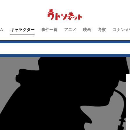
江戸川コナン編
鈴木園子編
被害者
群馬県警編
男性キ
ーコ編
毛利小五郎編
女性キャラクター
服部平次編
工藤新一
少年探偵団
子どもキャラクター
黒の組織
ム
キャラクター
事件一覧
アニメ
映画
考察
コナンメ
検索