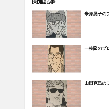
関連記事
米原晃子の
一枝隆のプ
山田克巳の