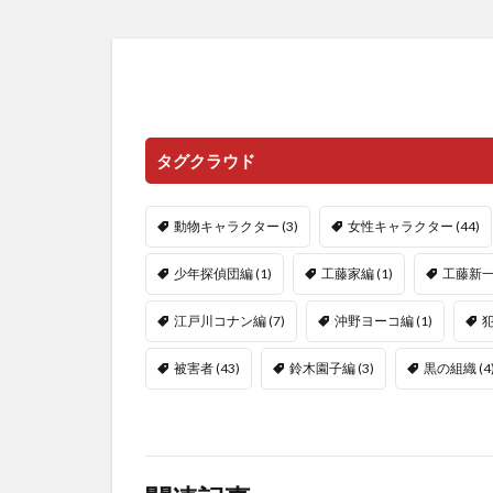
タグクラウド
動物キャラクター
(3)
女性キャラクター
(44)
少年探偵団編
(1)
工藤家編
(1)
工藤新
江戸川コナン編
(7)
沖野ヨーコ編
(1)
被害者
(43)
鈴木園子編
(3)
黒の組織
(4