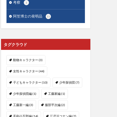
考察
1
阿笠博士の発明品
11
タグクラウド
動物キャラクター
(3)
女性キャラクター
(44)
子どもキャラクター
(10)
少年探偵団
(7)
少年探偵団編
(1)
工藤家編
(1)
工藤新一編
(3)
服部平次編
(2)
毛利小五郎編
(14)
江戸川コナン編
(7)