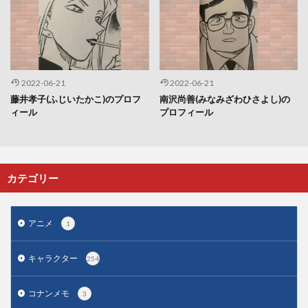
2022-06-21
2022-06-21
藤井孝子(ふじいたかこ)のプロフ
南沢尚善(みなみざわひさよし)の
ィール
プロフィール
カテゴリー
アニメ
1
キャラクター
254
コナンメモ
3