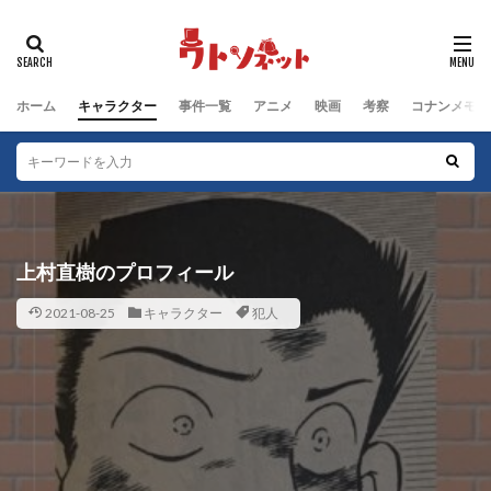
タグ
動物キャラクター
江戸川コナン編
鈴木園子編
ホーム
キャラクター
事件一覧
アニメ
映画
考察
コナンメモ
被害者
群馬県警編
男性キャラクター
犯人
沖野ヨーコ編
毛利小五郎編
女性キャラクター
服部平次編
工藤新一編
工藤家編
少年探偵団編
少年探偵団
子どもキャラクター
黒の組織
上村直樹のプロフィール
検索
2021-08-25
キャラクター
犯人