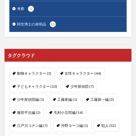
考察
1
阿笠博士の発明品
11
タグクラウド
動物キャラクター
(3)
女性キャラクター
(44)
子どもキャラクター
(10)
少年探偵団
(7)
少年探偵団編
(1)
工藤家編
(1)
工藤新一編
(3)
服部平次編
(2)
毛利小五郎編
(14)
江戸川コナン編
(7)
沖野ヨーコ編
(1)
犯人
(32)