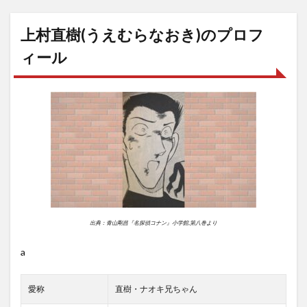
上村直樹(うえむらなおき)のプロフ
ィール
出典：青山剛昌『名探偵コナン』小学館,第八巻より
a
愛称
直樹・ナオキ兄ちゃん