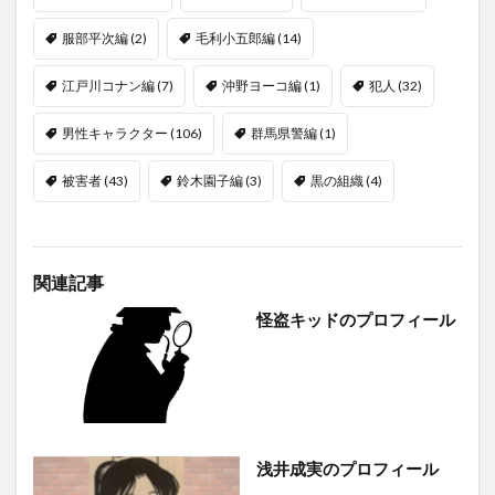
服部平次編
(2)
毛利小五郎編
(14)
江戸川コナン編
(7)
沖野ヨーコ編
(1)
犯人
(32)
男性キャラクター
(106)
群馬県警編
(1)
被害者
(43)
鈴木園子編
(3)
黒の組織
(4)
関連記事
怪盗キッドのプロフィール
浅井成実のプロフィール