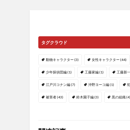
タグクラウド
動物キャラクター
(3)
女性キャラクター
(44)
少年探偵団編
(1)
工藤家編
(1)
工藤新
江戸川コナン編
(7)
沖野ヨーコ編
(1)
被害者
(43)
鈴木園子編
(3)
黒の組織
(4