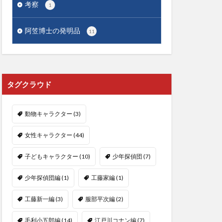
考察
1
阿笠博士の発明品
11
タグクラウド
動物キャラクター
(3)
女性キャラクター
(44)
子どもキャラクター
(10)
少年探偵団
(7)
少年探偵団編
(1)
工藤家編
(1)
工藤新一編
(3)
服部平次編
(2)
毛利小五郎編
(14)
江戸川コナン編
(7)