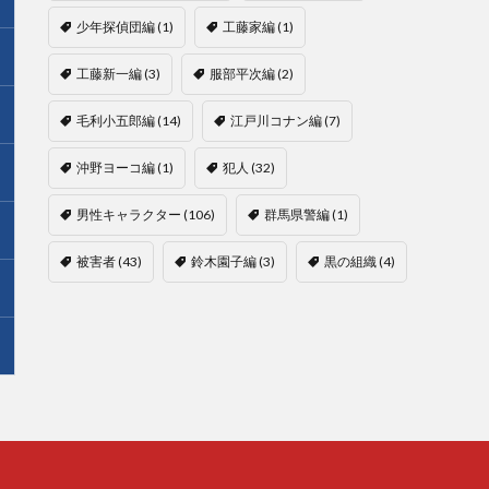
少年探偵団編
(1)
工藤家編
(1)
工藤新一編
(3)
服部平次編
(2)
毛利小五郎編
(14)
江戸川コナン編
(7)
沖野ヨーコ編
(1)
犯人
(32)
男性キャラクター
(106)
群馬県警編
(1)
被害者
(43)
鈴木園子編
(3)
黒の組織
(4)