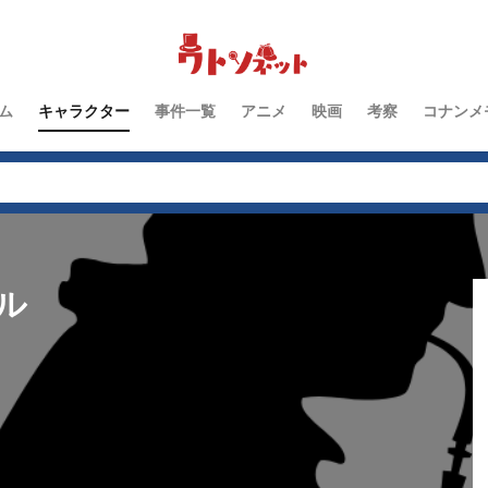
江戸川コナン編
鈴木園子編
被害者
群馬県警編
男性キ
ーコ編
毛利小五郎編
女性キャラクター
服部平次編
工藤新一
少年探偵団
子どもキャラクター
黒の組織
ム
キャラクター
事件一覧
アニメ
映画
考察
コナンメ
検索
ル