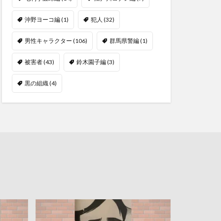
沖野ヨーコ編
(1)
犯人
(32)
男性キャラクター
(106)
群馬県警編
(1)
被害者
(43)
鈴木園子編
(3)
黒の組織
(4)