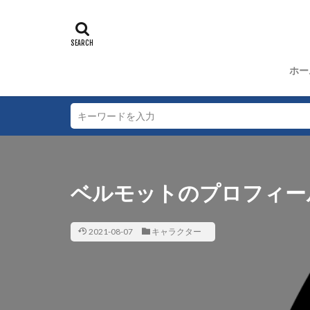
動物キャラクター
犯人
沖野ヨ
少年探偵団編
ホー
ベルモットのプロフィー
2021-08-07
キャラクター