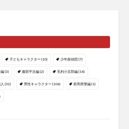
子どもキャラクター
(10)
少年探偵団
(7)
一編
(3)
服部平次編
(2)
毛利小五郎編
(14)
犯人
(32)
男性キャラクター
(106)
群馬県警編
(1)
)