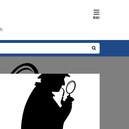
ャラクター
編
工藤家編
モ