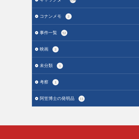
254
コナンメモ
3
事件一覧
52
映画
3
未分類
1
考察
1
阿笠博士の発明品
11