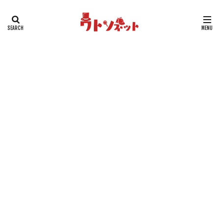
タグ
動物キャラクター
江戸川コナン編
鈴木園子編
被害者
群馬県警編
男性キャラクター
犯人
沖野ヨーコ編
毛利小五郎編
女性キャラクター
服部平次編
工藤新一編
工藤家編
少年探偵団編
少年探偵団
子どもキャラクター
黒の組織
検索