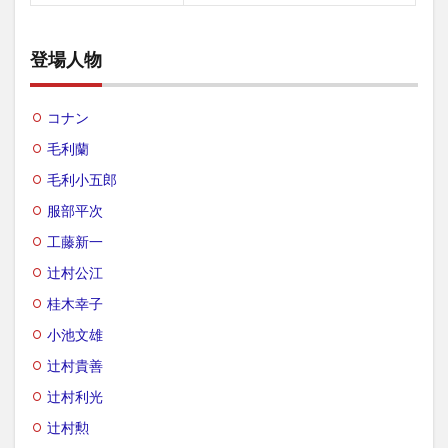
登場人物
コナン
毛利蘭
毛利小五郎
服部平次
工藤新一
辻村公江
桂木幸子
小池文雄
辻村貴善
辻村利光
辻村勲