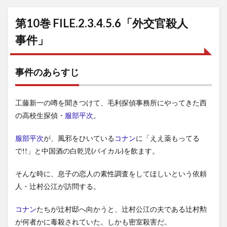
第10巻 FILE.2.3.4.5.6「外交官殺人
事件」
事件のあらすじ
工藤新一の噂を聞きつけて、毛利探偵事務所にやってきた西
の高校生探偵・
服部平次
。
服部平次
が、風邪をひいている
コナン
に「ええ薬もってる
で!!」と中国酒の白乾児(バイカル)を飲ます。
そんな時に、息子の恋人の素性調査をしてほしいという依頼
人・辻村公江が訪問する。
コナン
たちが辻村邸へ向かうと、辻村公江の夫である辻村勲
が何者かに毒殺されていた。しかも密室殺害だ。