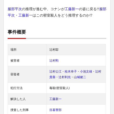
服部平次
の推理が進む中、コナンが
工藤新一
の姿に戻る!!
服部
平次
・
工藤新一
はこの密室殺人をどう推理するのか!?
事件概要
場所
辻村邸
被害者
辻村勲
辻村公江
・
桂木幸子
・
小池文雄
・
辻村
容疑者
貴善
・
辻村利光
・
山城健二
犯行方法
毒殺(密室殺人)
解決した人
工藤新一
捜査した刑事
目暮警部