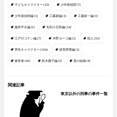
子どもキャラクター
(10)
少年探偵団
(7)
少年探偵団編
(1)
工藤家編
(1)
工藤新一編
(3)
服部平次編
(2)
毛利小五郎編
(14)
江戸川コナン編
(7)
沖野ヨーコ編
(1)
犯人
(32)
男性キャラクター
(106)
群馬県警編
(1)
被害者
(43)
鈴木園子編
(3)
黒の組織
(4)
関連記事
東京以外の刑事の事件一覧