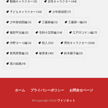
動物キャラクター
(3)
女性キャラクター
(44)
子どもキャラクター
(10)
少年探偵団
(7)
少年探偵団編
(1)
工藤家編
(1)
工藤新一編
(3)
服部平次編
(2)
毛利小五郎編
(14)
江戸川コナン編
(7)
沖野ヨーコ編
(1)
犯人
(32)
男性キャラクター
(106)
群馬県警編
(1)
被害者
(43)
鈴木園子編
(3)
黒の組織
(4)
ホーム
プライバシーポリシー
お問合せページ
© Copyright 2026
ワトソネット
.