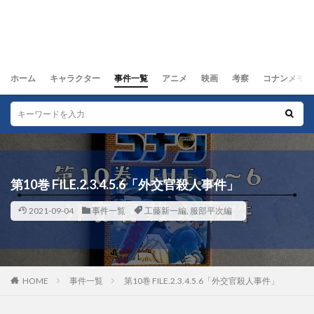
ホーム
キャラクター
事件一覧
アニメ
映画
考察
コナンメモ
第10巻 FILE.2.3.4.5.6「外交官殺人事件」
2021-09-04
事件一覧
工藤新一編
,
服部平次編
HOME
事件一覧
第10巻 FILE.2.3.4.5.6「外交官殺人事件」