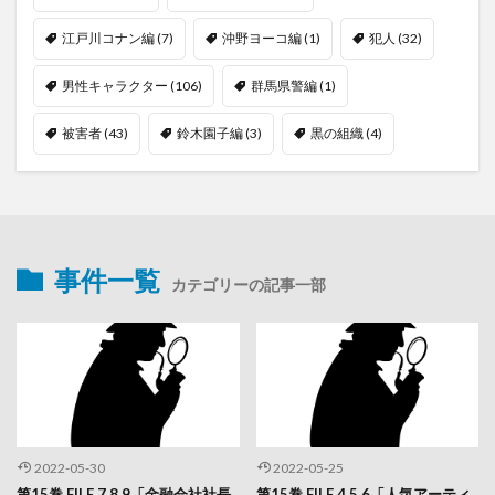
江戸川コナン編
(7)
沖野ヨーコ編
(1)
犯人
(32)
男性キャラクター
(106)
群馬県警編
(1)
被害者
(43)
鈴木園子編
(3)
黒の組織
(4)
事件一覧
カテゴリーの記事一部
2022-05-30
2022-05-25
第15巻 FILE.7.8.9「金融会社社長
第15巻 FILE.4.5.6「人気アーティ