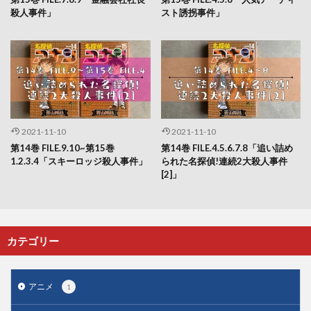
殺人事件」
スト誘拐事件」
2021-11-10
2021-11-10
第14巻 FILE.9.10~第15巻
第14巻 FILE.4.5.6.7.8「追い詰め
1.2.3.4「スキーロッジ殺人事件」
られた名探偵!連続2大殺人事件
[2]」
カテゴリー
アニメ
1