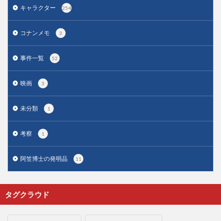
キャラクター
254
コナンメモ
3
事件一覧
52
映画
3
未分類
1
考察
1
阿笠博士の発明品
11
タグクラウド