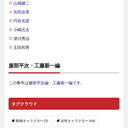
山城健二
吉田歩美
円谷光彦
小嶋元太
津川秀治
玉田和男
服部平次・工藤新一編
この事件は
服部平次編
・
工藤新一編
です。
タグクラウド
動物キャラクター
(3)
女性キャラクター
(44)